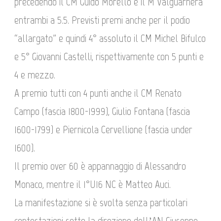
precedendo il CM Guido Morello e il M Valguarnera
entrambi a 5.5. Previsti premi anche per il podio
“allargato” e quindi 4° assoluto il CM Michel Bifulco
e 5° Giovanni Castelli, rispettivamente con 5 punti e
4 e mezzo.
A premio tutti con 4 punti anche il CM Renato
Campo (fascia 1800-1999), Giulio Fontana (fascia
1600-1799) e Piernicola Cervellione (fascia under
1600).
Il premio over 60 è appannaggio di Alessandro
Monaco, mentre il 1°U16 NC è Matteo Auci.
La manifestazione si è svolta senza particolari
contestazioni sotto la direzione dell’AN Giuseppe