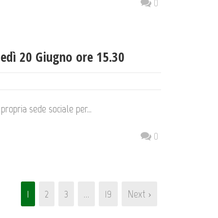
0
edì 20 Giugno ore 15.30
propria sede sociale per...
0
1
2
3
…
19
Next ›