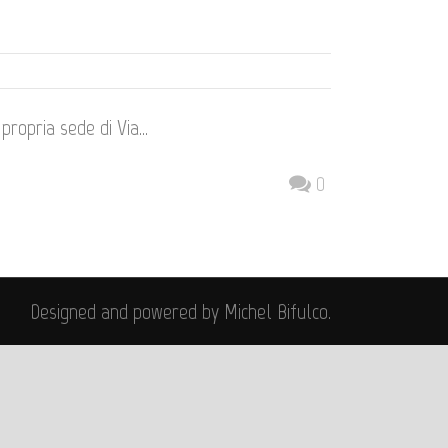
propria sede di Via...
0
Designed and powered by Michel Bifulco.