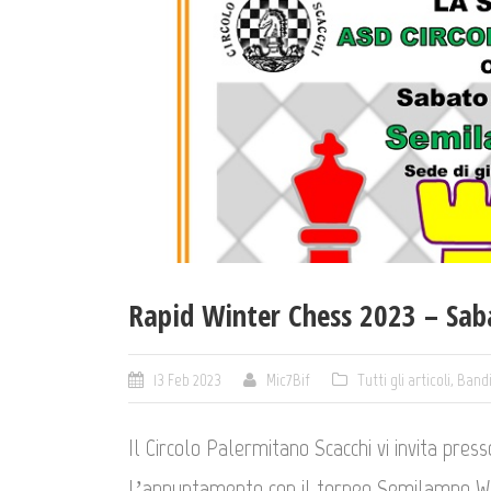
Rapid Winter Chess 2023 – Sab
13 Feb 2023
Mic7Bif
Tutti gli articoli
,
Band
Il Circolo Palermitano Scacchi vi invita pres
l’appuntamento con il torneo Semilampo Wi