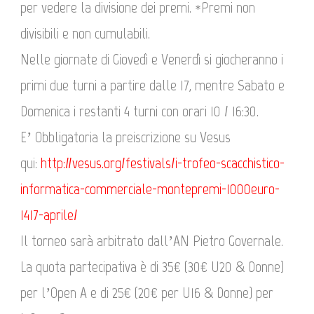
per vedere la divisione dei premi. *Premi non
divisibili e non cumulabili.
Nelle giornate di Giovedì e Venerdì si giocheranno i
primi due turni a partire dalle 17, mentre Sabato e
Domenica i restanti 4 turni con orari 10 / 16:30.
E’ Obbligatoria la preiscrizione su Vesus
qui:
http://vesus.org/festivals/i-trofeo-scacchistico-
informatica-commerciale-montepremi-1000euro-
1417-aprile/
Il torneo sarà arbitrato dall’AN Pietro Governale.
La quota partecipativa è di 35€ (30€ U20 & Donne)
per l’Open A e di 25€ (20€ per U16 & Donne) per