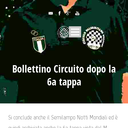
Bollettino Circuito dopo la
6a tappa
Si conclude anche il Semilampo Notti Mondiali ed è
quindi archiviata anche la 6a tappa vinta dal M