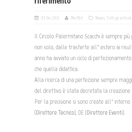
riferimento
03 Dic 2013
Mic7Bif
News
,
Tutti gli articoli
Il Circolo Palermitano Scacchi è sempre più
non solo, dalle trasferte all’ estero ai risult
anno ha avviato un ciclo di perfezionamento i
che quella didattica.
Alla ricerca di una perfezione sempre maggi
del direttivo è stata decretata la creazione d
Per la precisione si sono create all’ interno d
(
Direttore Tecnico
), DE (
Direttore Eventi
).