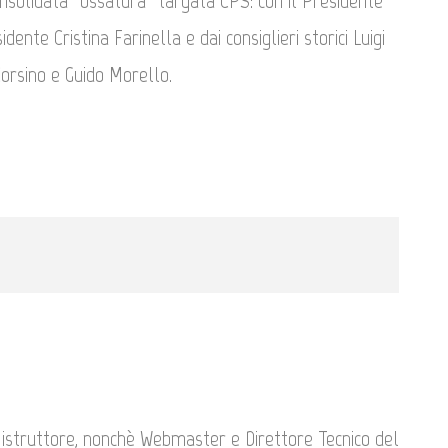
consolidata “ossatura” targata CPS: con il Presidente
ente Cristina Farinella e dai consiglieri storici Luigi
orsino e Guido Morello.
, istruttore, nonchè Webmaster e Direttore Tecnico del